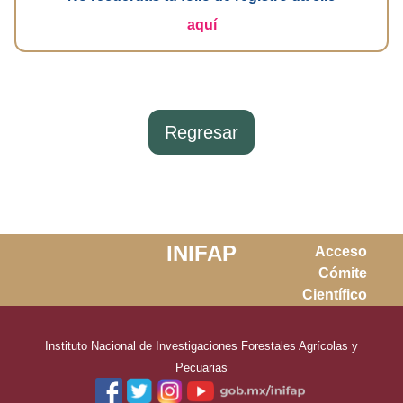
aquí
INIFAP
Acceso
Cómite
Científico
Instituto Nacional de Investigaciones Forestales Agrícolas y
Pecuarias